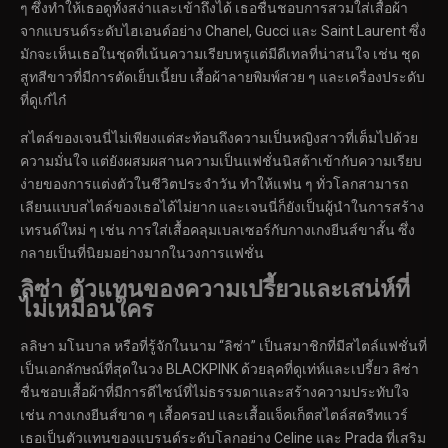
ๆ ซึ่งทำให้เธอดูทั้งสง่าและเข้าถึงได้ เธอชื่นชอบการสวมใส่เสื้อผ้า
จากแบรนด์ระดับไฮเอนด์อย่าง Chanel, Gucci และ Saint Laurent ซึ่ง
มักจะเห็นเธอในชุดที่เน้นความเรียบหรูแต่มีดีเทลที่น่าสนใจ เช่น ชุด
สูทสีขาวที่มีการตัดเย็บเนี้ยบ เสื้อผ้าลายพิมพ์สวย ๆ และเครื่องประดับ
ที่ดูเก๋ไก๋
สไตล์ของเจนนี่ไม่เพียงแต่สะท้อนถึงความเป็นหญิงสาวที่เต็มไปด้วย
ความมั่นใจ แต่ยังผสมผสานความเป็นแฟชั่นนิสต้าเข้ากับความเรียบ
ง่ายของการแต่งตัวในชีวิตประจำวัน ทำให้แฟน ๆ ทั่วโลกสามารถ
เลียนแบบสไตล์ของเธอได้ไม่ยาก และเจนนี่ก็ยังเป็นผู้นำในการสร้าง
เทรนด์ใหม่ ๆ เช่น การใส่เสื้อคลุมเบลเซอร์กับกางเกงยีนส์ขาสั้น ซึ่ง
กลายเป็นที่นิยมอย่างมากในวงการแฟชั่น
ลิซ่า ตัวแทนของความเปรี้ยวและเสน่ห์ที่
ไม่เหมือนใคร
ลลิษา มโนบาล หรือที่รู้จักในนาม “ลิซ่า” เป็นสมาชิกที่มีสไตล์แฟชั่นที่
เป็นเอกลักษณ์ที่สุดในวง BLACKPINK ด้วยลุคที่ดูเท่ห์และเปรี้ยว ลิซ่า
ชื่นชอบเสื้อผ้าที่มีการดีไซน์ที่ไม่ธรรมดาและสร้างความประทับใจ
เช่น กางเกงยีนส์ขาด ๆ เสื้อครอป และเสื้อแจ็คเก็ตสไตล์สตรีทแวร์
เธอเป็นตัวแทนของแบรนด์ระดับโลกอย่าง Celine และ Prada ที่เสริม