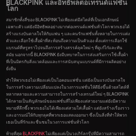
BLACKPINK และอิทธิพลต่อเทรนด์แฟชั่น
โลก
สมาชิกทั้งสี่ของ BLACKPINK ไม่เพียงแต่มีสไตล์ที่เป็นเอกลักษณ์
เฉพาะตัว แต่ยังมีอิทธิพลอย่างมากต่อเทรนด์แฟชั่นทั่วโลก พวกเธอได้
สร้างแรงบันดาลใจให้กับแฟน ๆ และคนรักแฟชั่นทั้งหลายในการแต่ง
ตัวและเลือกใช้เสื้อผ้าที่สะท้อนถึงความเป็นตัวเอง ตั้งแต่การเลือกใช้
แบรนด์ที่หรูหราไปจนถึงการสร้างสรรค์ลุคใหม่ ๆ ที่ดูเก๋ไก๋และทัน
สมัย นอกจากนี้ BLACKPINK ยังมีบทบาทในการส่งเสริมการใช้เสื้อผ้า
ที่เป็นมิตรกับสิ่งแวดล้อมและการสนับสนุนแบรนด์ที่มีการผลิตอย่าง
ยั่งยืน
ทำให้พวกเธอไม่เพียงแค่เป็นไอคอนแฟชั่น แต่ยังเป็นแรงบันดาลใจ
ในการสร้างความเปลี่ยนแปลงในวงการแฟชั่นให้ดียิ่งขึ้นด้วยสไตล์ที่
หลากหลายและความสามารถในการสร้างเทรนด์ใหม่ ๆ BLACKPINK
ได้กลายเป็นสัญลักษณ์ของแฟชั่นที่ไม่เพียงแต่สวยงามแต่ยังมีความ
หมายที่ลึกซึ้ง พวกเธอไม่ได้เพียงแต่สวมใส่เสื้อผ้า แต่ยังสร้างเรื่องราว
และอารมณ์ให้กับทุกลุคที่พวกเธอแสดงออกมา ซึ่งเป็นสิ่งที่ทำให้พวก
เธอเป็นที่รักและชื่นชมในวงการแฟชั่นทั่วโลก
ท้ายที่สุด
BLACKPINK
ไม่เพียงแค่เป็นวงเกิร์ลกรุ๊ปที่มีความสามารถ