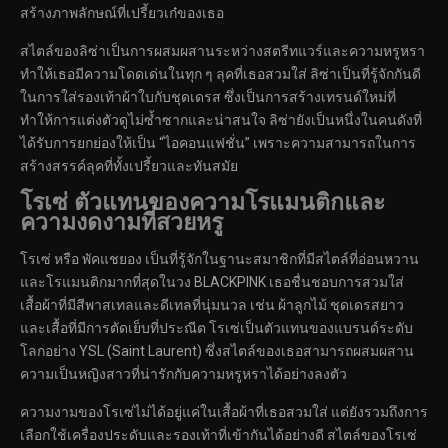
สร้างภาพลักษณ์ที่เปรี้ยวเก๋ของเธอ
สไตล์ของลิซ่าเป็นการผสมผสานระหว่างสตรีทแวร์และความหรูหรา
ทำให้เธอมีความโดดเด่นในทุก ๆ ลุคที่เธอสวมใส่ ลิซ่าเป็นที่รู้จักกันดี
ในการใส่รองเท้าผ้าใบกับชุดเดรส ซึ่งเป็นการสร้างเทรนด์ใหม่ที่
ทำให้การแต่งตัวดูไม่ซ้ำซากและน่าสนใจ ลิซ่ายังเป็นหนึ่งในคนดังที่
ได้รับการยกย่องให้เป็น “ไอคอนแฟชั่น” เพราะความสามารถในการ
สร้างสรรค์ลุคที่ทั้งเปรี้ยวและทันสมัย
โรเซ่ ตัวแทนของความโรแมนติกและ
ความงดงามที่สวยหรู
โรเซ่ หรือ พัคแชยอง เป็นที่รู้จักในฐานะสมาชิกที่มีสไตล์ที่อ่อนหวาน
และโรแมนติกมากที่สุดในวง BLACKPINK เธอชื่นชอบการสวมใส่
เสื้อผ้าที่มีสีพาสเทลและดีเทลที่นุ่มนวล เช่น ผ้าลูกไม้ ชุดเดรสยาว
และเสื้อที่มีการตัดเย็บที่ประณีต โรเซ่เป็นตัวแทนของแบรนด์ระดับ
โลกอย่าง YSL (Saint Laurent) ซึ่งสไตล์ของเธอสามารถผสมผสาน
ความเป็นหญิงสาวที่น่ารักกับความหรูหราได้อย่างลงตัว
ความงามของโรเซ่ไม่ได้อยู่แค่ในเสื้อผ้าที่เธอสวมใส่ แต่ยังรวมถึงการ
เลือกใช้เครื่องประดับและรองเท้าที่เข้ากันได้อย่างดี สไตล์ของโรเซ่