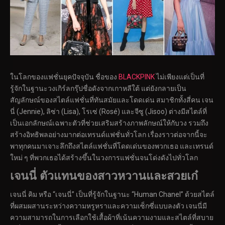
ในโลกของแฟชั่นยุคปัจจุบัน ชื่อของ
BLACKPINK
ไม่เพียงแต่เป็นที่
รู้จักในฐานะวงเกิร์ลกรุ๊ปชื่อดังจากเกาหลีใต้ แต่ยังกลายเป็น
สัญลักษณ์ของสไตล์แฟชั่นที่ทันสมัยและโดดเด่น สมาชิกทั้งสี่คน เจน
นี่ (Jennie), ลิซ่า (Lisa), โรเซ่ (Rosé) และจีซู (Jisoo) ต่างมีสไตล์ที่
เป็นเอกลักษณ์เฉพาะตัวที่ช่วยเสริมสร้างภาพลักษณ์ให้กับวง รวมถึง
สร้างอิทธิพลอย่างมากต่อเทรนด์แฟชั่นทั่วโลก เรื่องราวต่อจากนี้จะ
พาทุกคนมาเจาะลึกถึงสไตล์แฟชั่นที่โดดเด่นของพวกเธอ และเทรนด์
ใหม่ ๆ ที่พวกเธอได้สร้างขึ้นในวงการแฟชั่นจนโด่งดังไปทั่วโลก
เจนนี่ ตัวแทนของสาวหวานและสวยเก๋
เจนนี่ คิม หรือ “เจนนี่” เป็นที่รู้จักในฐานะ “Human Chanel” ด้วยสไตล์
ที่ผสมผสานระหว่างความหรูหราและความเซ็กซี่แบบลงตัว เจนนี่มี
ความสามารถในการเลือกใช้เสื้อผ้าที่เน้นความงามและสไตล์ที่สบาย