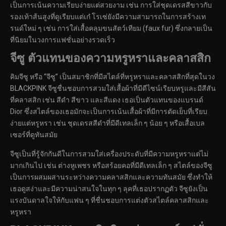
เป็นการเน้นความเรียบง่ายแต่สวยงาม เช่น การใส่ชุดเดรสสีขาวกับ
รองเท้าส้นสูงที่ดูเรียบแต่เก๋ โรเซ่ยังมีความสามารถในการสร้างเท
รนด์ใหม่ ๆ เช่น การใส่เสื้อคลุมขนสัตว์เทียม (faux fur) ซึ่งกลายเป็น
ที่นิยมในวงการแฟชั่นอย่างรวดเร็ว
จีซู ตัวแทนของความหรูหราและคลาสสิก
คิมจีซู หรือ “จีซู” เป็นสมาชิกที่มีสไตล์ที่หรูหราและคลาสสิกที่สุดในวง
BLACKPINK จีซูชื่นชอบการสวมใส่เสื้อผ้าที่มีดีไซน์เรียบหรูและมีสีสัน
ที่คลาสสิก เช่น สีดำ สีขาว และสีแดง เธอเป็นตัวแทนของแบรนด์
Dior ซึ่งสไตล์ของเธอมักจะเป็นการเน้นเสื้อผ้าที่มีการตัดเย็บที่เรียบ
ง่ายแต่หรูหรา เช่น ชุดเดรสสีดำที่มีดีเทลเล็ก ๆ น้อย ๆ หรือเสื้อเบล
เซอร์ที่ดูทันสมัย
จีซูเป็นที่รู้จักกันดีในการสวมใส่เครื่องประดับที่มีความหรูหราแต่ไม่
มากเกินไป เช่น ต่างหูเพชร หรือสร้อยคอที่มีดีเทลเล็ก ๆ สไตล์ของจีซู
เป็นการผสมผสานระหว่างความคลาสสิกและความทันสมัย ซึ่งทำให้
เธอดูสง่าและมีความน่าสนใจในทุก ๆ ลุคที่เธอปรากฏตัว จีซูยังเป็น
แรงบันดาลใจให้กับแฟน ๆ ที่ชื่นชอบการแต่งตัวสไตล์คลาสสิกและ
หรูหรา